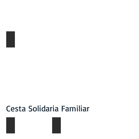
Ficha Técnica
Cesta Solidaria Familiar
Galleta Fortificada
GNT Cookies