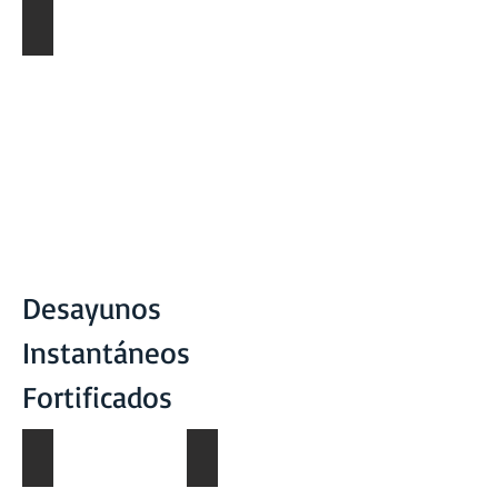
Organic Pineapple
Desayunos
Instantáneos
Fortificados
Nutrinespre Infantil CSB
Ficha Técnica