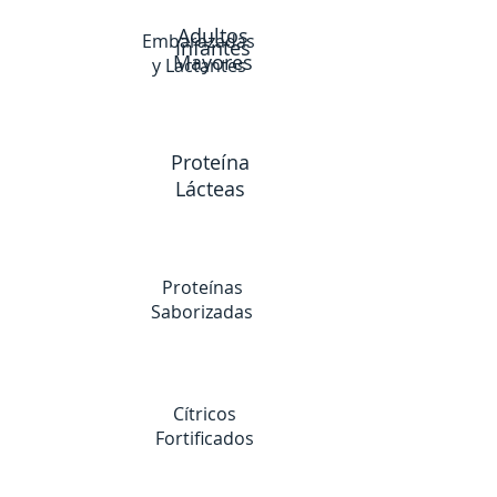
Adultos
Embarazadas
Infantes
Mayores
y Lactantes
Proteína
Lácteas
Proteínas
Saborizadas
Cítricos
Fortificados